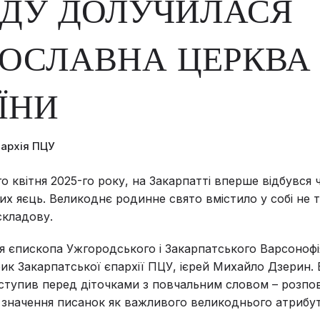
ОДУ ДОЛУЧИЛАСЯ
ОСЛАВНА ЦЕРКВА
ЇНИ
пархія ПЦУ
го квітня 2025-го року, на Закарпатті вперше відбувся ч
их яєць. Великоднє родинне свято вмістило у собі не т
складову.
я єпископа Ужгородського і Закарпатського Варсонофія
ірик Закарпатської єпархії ПЦУ, ієрей Михайло Дзерин
иступив перед діточками з повчальним словом – розпов
значення писанок як важливого великоднього атрибут