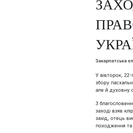
ЗАХ
ПРАВ
УКРА
Закарпатська є
У вівторок, 22-
збору пасхальн
але й духовну 
З благословенн
заході взяв кл
захід, отець в
походження та 