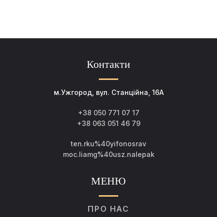
Контакти
м.Ужгород, вул. Станційна, 16А
+38 050 771 07 17
+38 063 051 46 79
ten.rku%40yifonosrav
moc.liamg%40usz.nalepak
МЕНЮ
ПРО НАС