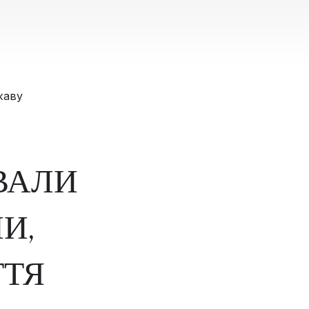
ВАЛИ
И,
ТТЯ