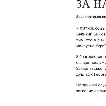
ЗА Н
Закарпатська є
У п'ятницю, 22
Великий Бичків
тим, хто в різ
майбутнє Украї
З благословенн
священнослужи
Закарпатської 
душ всіх Героїв
Наприкінці слу
загиблих на зн