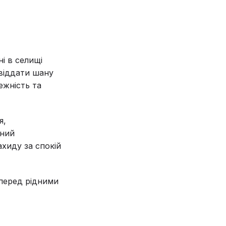
і в селищі
 віддати шану
ежність та
я,
нний
ахиду за спокій
перед рідними