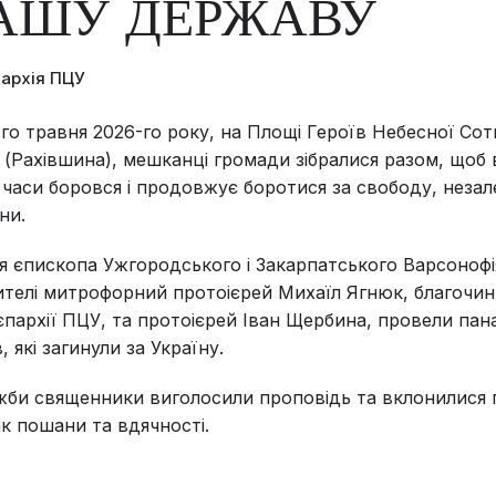
АШУ ДЕРЖАВУ
пархія ПЦУ
-го травня 2026-го року, на Площі Героїв Небесної Сотн
 (Рахівшина), мешканці громади зібралися разом, щоб
ні часи боровся і продовжує боротися за свободу, незал
ни.
я єпископа Ужгородського і Закарпатського Варсонофі
телі митрофорний протоієрей Михаїл Ягнюк, благочи
єпархії ПЦУ, та протоієрей Іван Щербина, провели пан
, які загинули за Україну.
жби священники виголосили проповідь та вклонилися 
ак пошани та вдячності.