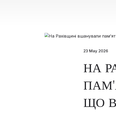
23 May 2026
НА Р
ПАМ'
ЩО В