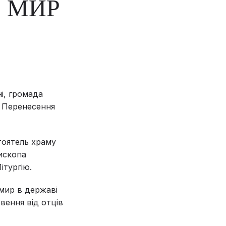
 МИР
ні, громада
а Перенесення
тоятель храму
пископа
ітургію.
 мир в державі
овення від отців