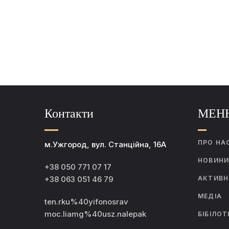
Контакти
МЕН
ПРО НА
м.Ужгород, вул. Станційна, 16А
НОВИН
+38 050 771 07 17
+38 063 051 46 79
АКТИВН
МЕДІА
ten.rku%40yifonosrav
moc.liamg%40usz.nalepak
БІБІЛОТ