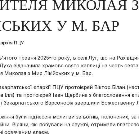
ИТЕЛЯ МИКОЛАЯ З
ЙСЬКИХ У М. БАР
пархія ПЦУ
'ятого травня 2025-го року, в селі Луг, що на Рахівщи
Духа відзначила храмове свято каплиці на честь свят
я Миколая з Мир Лікійських у м. Бар.
карпатської єпархії ПЦУ протоієрей Віктор Білан (нас
а Іллі) та протоієрей Іван Щербина з благословення є
і Закарпатського Варсонофія звершили Божественну Л
жіння були піднесені молитви за воїнів, полонених, за
ійни. Віряни, які побували на службі, отримали благосл
ні освяченим єлеєм.