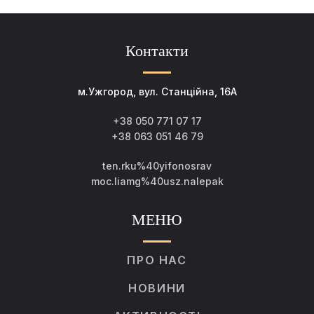
Контакти
м.Ужгород, вул. Станційна, 16А
+38 050 771 07 17
+38 063 051 46 79
ten.rku%40yifonosrav
moc.liamg%40usz.nalepak
МЕНЮ
ПРО НАС
НОВИНИ