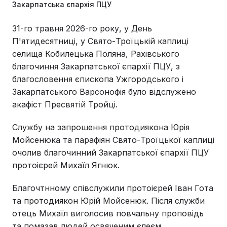
Закарпатська єпархія ПЦУ
31-го травня 2026-го року, у День
П'ятидесятниці, у Свято-Троїцькій каплиці
селища Кобилецька Поляна, Рахівського
благочиння Закарпатської єпархії ПЦУ, з
благословення єпископа Ужгородського і
Закарпатського Варсонофія було відслужено
акафіст Пресвятій Тройці.
Службу на запрошення протодиякона Юрія
Мойсенюка та парафіян Свято-Троїцької каплиці
очолив благочинний Закарпатської єпархії ПЦУ
протоієрей Михаїл Ягнюк.
Благочтнному співслужили протоієрей Іван Гота
та протодиякон Юрій Мойсенюк. Після служби
отець Михаїл виголосив повчальну проповідь
та помазав людей освяченим єлеєм.