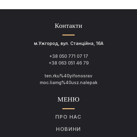
Контакти
м.Ужгород, вул. Станційна, 16А
+38 050 771 07 17
+38 063 051 46 79
ten.rku%40yifonosrav
moc.liamg%40usz.nalepak
МЕНЮ
ПРО НАС
НОВИНИ