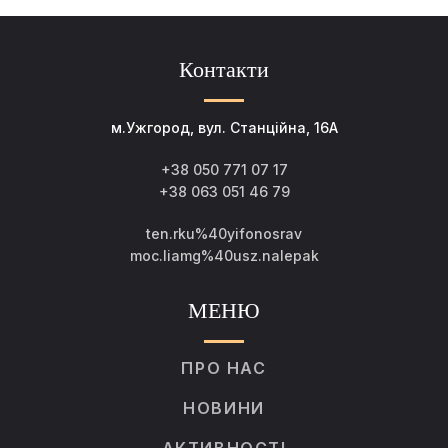
Контакти
м.Ужгород, вул. Станційна, 16А
+38 050 771 07 17
+38 063 051 46 79
ten.rku%40yifonosrav
moc.liamg%40usz.nalepak
МЕНЮ
ПРО НАС
НОВИНИ