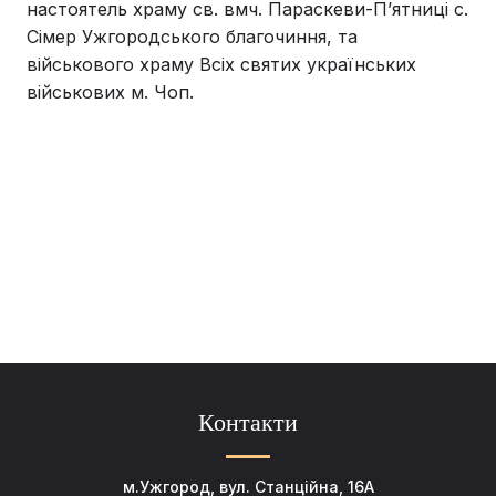
настоятель храму св. вмч. Параскеви-Пʼятниці с.
Сімер Ужгородського благочиння, та
військового храму Всіх святих українських
військових м. Чоп.
Контакти
м.Ужгород, вул. Станційна, 16А