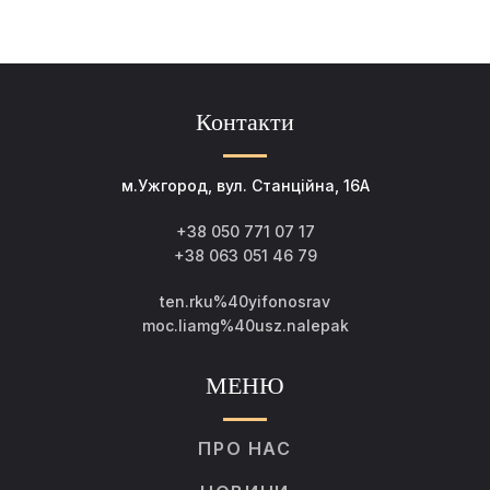
Контакти
м.Ужгород, вул. Станційна, 16А
+38 050 771 07 17
+38 063 051 46 79
ten.rku%40yifonosrav
moc.liamg%40usz.nalepak
МЕНЮ
ПРО НАС