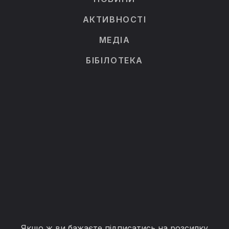
АКТИВНОСТІ
МЕДІА
БІБІЛОТЕКА
Якщо ж ви бажаєте підписатись на розсилку