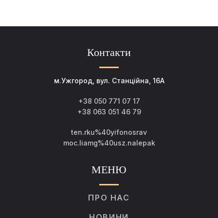
Контакти
м.Ужгород, вул. Станційна, 16А
+38 050 771 07 17
+38 063 051 46 79
ten.rku%40yifonosrav
moc.liamg%40usz.nalepak
МЕНЮ
ПРО НАС
НОВИНИ