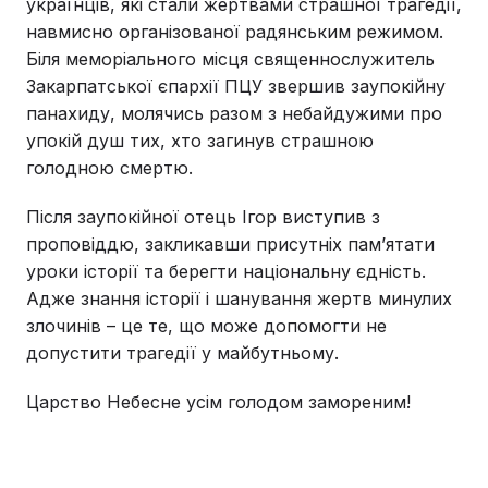
українців, які стали жертвами страшної трагедії,
навмисно організованої радянським режимом.
Біля меморіального місця священнослужитель
Закарпатської єпархії ПЦУ звершив заупокійну
панахиду, молячись разом з небайдужими про
упокій душ тих, хто загинув страшною
голодною смертю.
Після заупокійної отець Ігор виступив з
проповіддю, закликавши присутніх пам’ятати
уроки історії та берегти національну єдність.
Адже знання історії і шанування жертв минулих
злочинів – це те, що може допомогти не
допустити трагедії у майбутньому.
Царство Небесне усім голодом замореним!