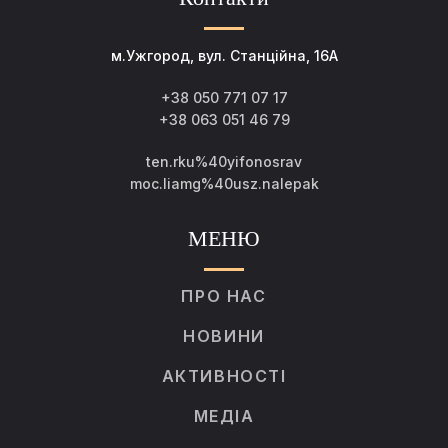
м.Ужгород, вул. Станційна, 16А
+38 050 771 07 17
+38 063 051 46 79
ten.rku%40yifonosrav
moc.liamg%40usz.nalepak
МЕНЮ
ПРО НАС
НОВИНИ
АКТИВНОСТІ
МЕДІА