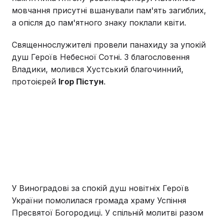
мовчання присутні вшанували пам'ять загиблих,
а опісля до пам'ятного знаку поклали квіти.
Священнослужителі провели панахиду за упокій
душ Героїв Небесної Сотні. З благословення
Владики, молився Хустський благочинний,
протоієрей
Ігор Пістун
.
У Виноградові за спокій душ новітніх Героїв
України помолилася громада храму Успіння
Пресвятої Богородиці. У спільній молитві разом