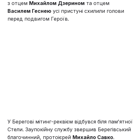
з отцем
Михайлом Дзерином
та отцем
Василем Геснею
усі пристуні схилили голови
перед подвигом Героїв.
У Берегові мітинг-реквієм відбувся біля пам'ятної
Стели. Заупокійну службу звершив Берегівський
благочинний, протоієрей
Михайло Савко
.