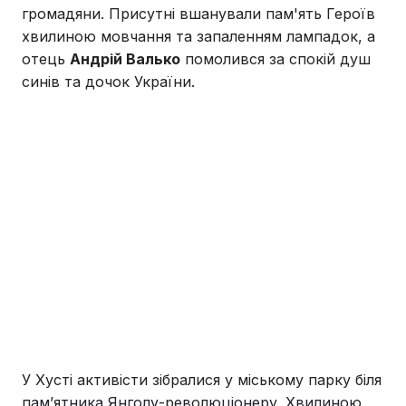
громадяни. Присутні вшанували пам'ять Героїв
хвилиною мовчання та запаленням лампадок, а
отець
Андрій Валько
помолився за спокій душ
синів та дочок України.
У Хусті активісти зібралися у міському парку біля
пам’ятника Янголу-революціонеру. Хвилиною