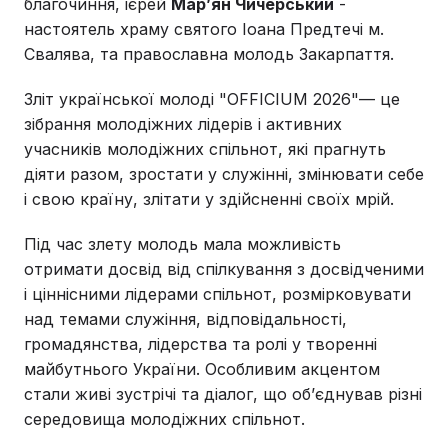
благочиння, ієрей
Марʼян Чичерський
-
настоятель храму святого Іоана Предтечі м.
Свалява, та православна молодь Закарпаття.
Зліт української молоді "OFFICIUM 2026"— це
зібрання молодіжних лідерів і активних
учасників молодіжних спільнот, які прагнуть
діяти разом, зростати у служінні, змінювати себе
і свою країну, злітати у здійсненні своїх мрій.
Під час злету молодь мала можливість
отримати досвід від спілкування з досвідченими
і ціннісними лідерами спільнот, розмірковувати
над темами служіння, відповідальності,
громадянства, лідерства та ролі у творенні
майбутнього України. Особливим акцентом
стали живі зустрічі та діалог, що об’єднував різні
середовища молодіжних спільнот.