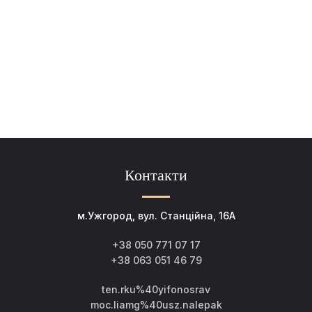
Контакти
м.Ужгород, вул. Станційна, 16А
+38 050 771 07 17
+38 063 051 46 79
ten.rku%40yifonosrav
moc.liamg%40usz.nalepak