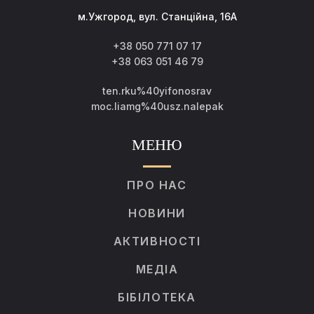
м.Ужгород, вул. Станційна, 16А
+38 050 771 07 17
+38 063 051 46 79
ten.rku%40yifonosrav
moc.liamg%40usz.nalepak
МЕНЮ
ПРО НАС
НОВИНИ
АКТИВНОСТІ
МЕДІА
БІБІЛОТЕКА