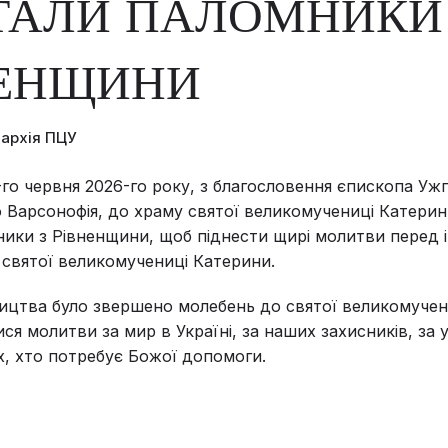
ТАЛИ ПАЛОМНИКИ
НЕНЩИНИ
пархія ПЦУ
-го червня 2026-го року, з благословення єпископа Уж
 Варсонофія, до храму святої великомучениці Катерини
ики з Рівненщини, щоб піднести щирі молитви перед 
святої великомучениці Катерини.
ицтва було звершено молебень до святої великомучени
ися молитви за мир в Україні, за наших захисників, за 
іх, хто потребує Божої допомоги.