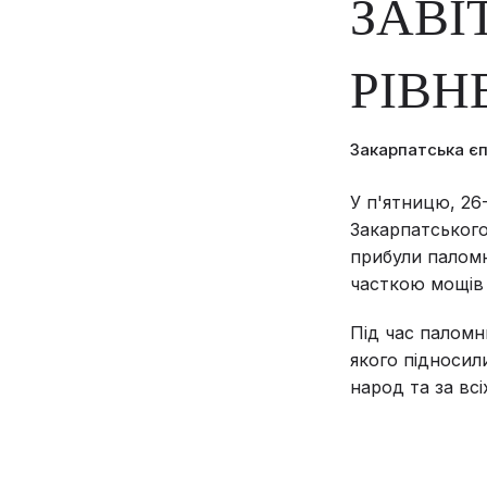
ЗАВІ
РІВ
Закарпатська є
У п'ятницю, 26
Закарпатського
прибули паломн
часткою мощів 
Під час паломн
якого підносил
народ та за вс