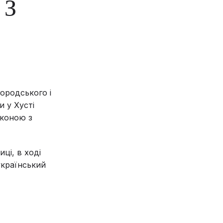
 З
городського і
 у Хусті
іконою з
ці, в ході
український