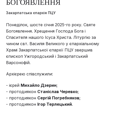
БОГОЯВЛЕННЯ
Закарпатська єпархія ПЦУ
Понеділок, шосте січня 2025-го року. Святе
Богоявлення. Хрещення Господа Бога і
Спасителя нашого Ісуса Христа. Літургію за
чином свт. Василія Великого у єпархіальному
Храмі Закарпатської єпархії ПЦУ звершив
єпископ Ужгородський і Закарпатський
Варсонофій.
Архієрею співслужили:
- ієрей
Михайло Дзерин
;
- протодиякон
Станіслав Черевко
;
- протодиякон
Сергій Погребняков
;
- протодиякон
Ігор Терлецький
.