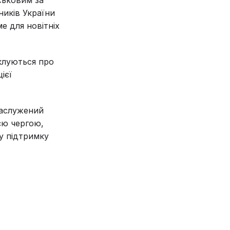
иків України
е для новітніх
іклуються про
ієї
 заслужений
єю чергою,
у підтримку