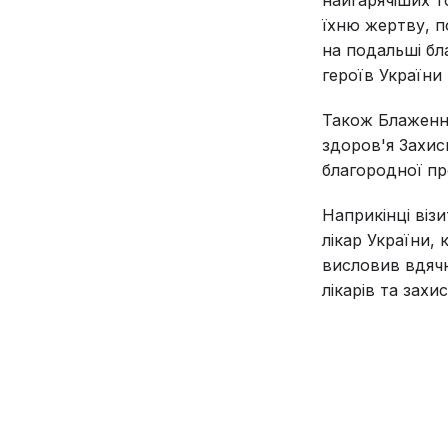
їхню жертву, п
на подальші бл
героїв України к
Також Блаженній
здоров'я Захис
благородної про
Наприкінці візи
лікар України,
висловив вдяч
лікарів та захи