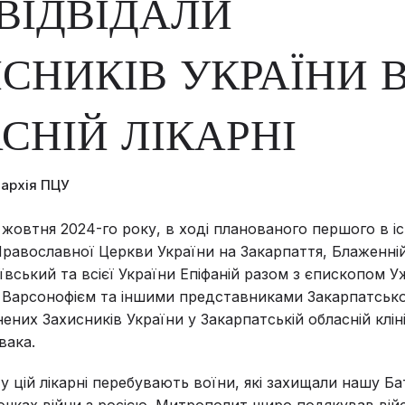
ВІДВІДАЛИ
СНИКІВ УКРАЇНИ 
СНІЙ ЛІКАРНІ
пархія ПЦУ
 жовтня 2024-го року, в ході планованого першого в іст
равославної Церкви України на Закарпаття, Блаженн
вський та всієї України Епіфаній разом з єпископом 
Варсонофієм та іншими представниками Закарпатсько
ених Захисників України у Закарпатській обласній кліні
вака.
 у цій лікарні перебувають воїни, які захищали нашу Б
очках війни з росією. Митрополит щиро подякував вій