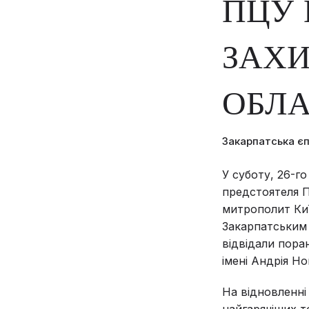
ПЦУ 
ЗАХИ
ОБЛА
Закарпатська є
У суботу, 26-го
предстоятеля П
митрополит Киї
Закарпатським 
відвідали поран
імені Андрія Но
На відновленні
найгарячіших т