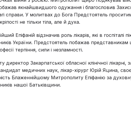
обажав якнайшвидшого одужання і благословив Захисн
агі справи. У молитвах до Бога Предстоятель проситим
ріпості не тільки тіла, але й духа.
ший Епіфаній відзначив роль лікарів, які в госпіталі п
ників України. Предстоятель побажав представникам ц
фесії терпіння, сили і незламності.
ту директор Закарпатської обласної клінічної лікарні,
 кандидат медичних наук, лікар-хірург Юрій Яцина, сво
ність Блаженнійшому Митрополиту Епіфанію за духовн
сників нашої Батьківщини.