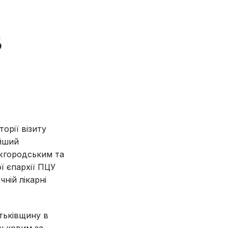
В
орії візиту
ійший
Ужгородським та
ї єпархії ПЦУ
чній лікарні
атьківщину в
ськовим за