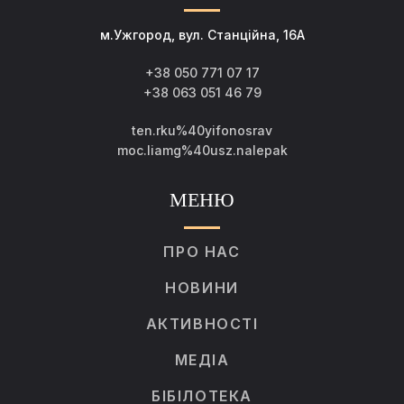
м.Ужгород, вул. Станційна, 16А
+38 050 771 07 17
+38 063 051 46 79
ten.rku%40yifonosrav
moc.liamg%40usz.nalepak
МЕНЮ
ПРО НАС
НОВИНИ
АКТИВНОСТІ
МЕДІА
БІБІЛОТЕКА