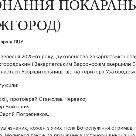
НАННЯ ПОКАРАНЬ
УЖГОРОД)
пархія ПЦУ
о вересня 2025-го року, духовенство Закарпатської єпар
жгородським і Закарпатським Варсонофієм звершили Б
Анастасії Узорішительниці, що на території Ужгородськ
лужили:
хії, протоієрей Станіслав Черевко;
гор Войтович;
Сергій Погребняков.
ув'язнених, кожен з яких після Богослужіння отримав 
а. Молилися також за працівників установи виконанн