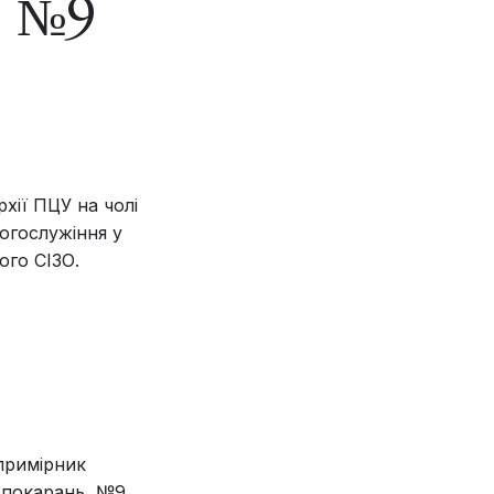
 №9
хії ПЦУ на чолі
огослужіння у
ого СІЗО.
примірник
я покарань №9