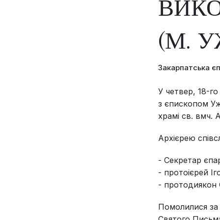
ВИКО
(М. 
Закарпатська є
У четвер, 18-г
з єпископом У
храмі св. вмч. 
Архієрею співс
- Секретар єпар
- протоієрей І
- протодиякон 
Помолилися за 
Святого Письм