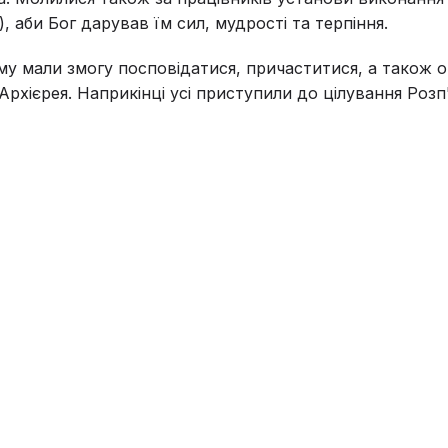
, аби Бог дарував їм сил, мудрості та терпіння.
аму мали змогу посповідатися, причаститися, а також 
Архієрея. Наприкінці усі приступили до цілування Розп'