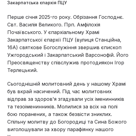
Закарпатська єпархія ПЦУ
Перше січня 2025-го року. Обрізання Господнє.
Свт. Василія Великого. Прп. Амфілохія
Почаївського. У єпархіальному Храмі
Закарпатської єпархії ПЦУ (вулиця Станційна,
16А) святкове Богослужіння звершив єпископ
Ужгородський і Закарпатський Варсонофій. Його
Преосвященству співслужив протодиякон Ігор
Терлецький.
Сьогоднішній молитовний день у нашому Храмі
був вкрай насичений. Під час молитовних
відправ за здоров'я згадували усіх іменинників
та тезоіменинників. Молилися за всіх на полі
бою поранених, а також безвісти зниклих.
Спільну молитву до Богородиці та Сина Божого
виголошували за хвору парафіянку нашого