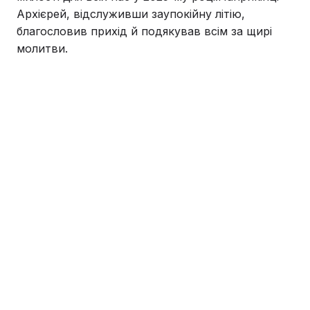
Архієрей, відслуживши заупокійну літію,
благословив прихід й подякував всім за щирі
молитви.