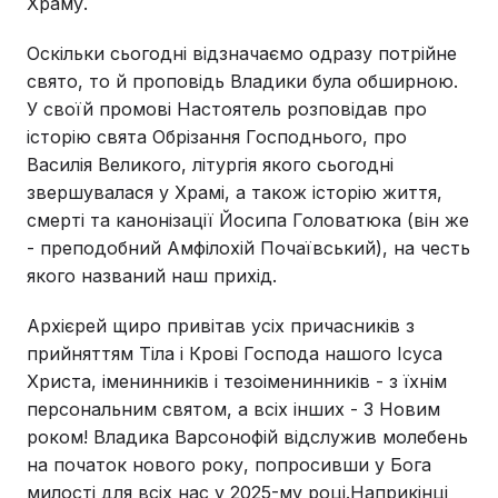
Храму.
Оскільки сьогодні відзначаємо одразу потрійне
свято, то й проповідь Владики була обширною.
У своїй промові Настоятель розповідав про
історію свята Обрізання Господнього, про
Василія Великого, літургія якого сьогодні
звершувалася у Храмі, а також історію життя,
смерті та канонізації Йосипа Головатюка (він же
- преподобний Амфілохій Почаївський), на честь
якого названий наш прихід.
Архієрей щиро привітав усіх причасників з
прийняттям Тіла і Крові Господа нашого Ісуса
Христа, іменинників і тезоіменинників - з їхнім
персональним святом, а всіх інших - З Новим
роком! Владика Варсонофій відслужив молебень
на початок нового року, попросивши у Бога
милості для всіх нас у 2025-му році.Наприкінці