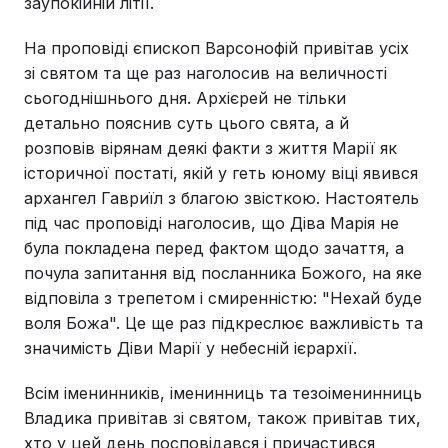
заупокійній літії.
На проповіді єпископ Варсонофій привітав усіх
зі святом та ще раз наголосив на величності
сьогоднішнього дня. Архієрей не тільки
детально пояснив суть цього свята, а й
розповів вірянам деякі факти з життя Марії як
історичної постаті, якій у геть юному віці явився
архангел Гавриїл з благою звісткою. Настоятель
під час проповіді наголосив, що Діва Марія не
була покладена перед фактом щодо зачаття, а
почула запитання від посланника Божого, на яке
відповіла з трепетом і смиренністю: "Нехай буде
воля Божа". Це ще раз підкреслює важливість та
значимість Діви Марії у небесній ієрархії.
Всім іменинників, іменинниць та тезоіменинниць
Владика привітав зі святом, також привітав тих,
хто у цей день посповідався і причастився