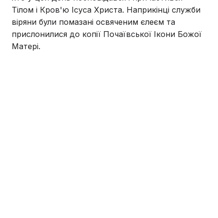
Тілом і Кров'ю Ісуса Христа. Наприкінці служби
віряни були помазані освяченим єлеєм та
прислонилися до копії Почаївської Ікони Божої
Матері.