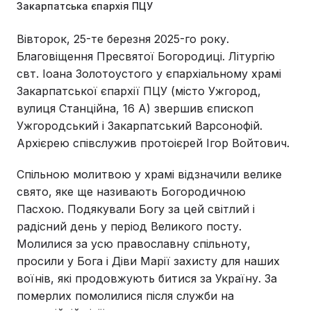
Закарпатська єпархія ПЦУ
Вівторок, 25-те березня 2025-го року.
Благовіщення Пресвятої Богородиці. Літургію
свт. Іоана Золотоустого у єпархіальному храмі
Закарпатської єпархії ПЦУ (місто Ужгород,
вулиця Станційна, 16 А) звершив єпископ
Ужгородський і Закарпатський Варсонофій.
Архієрею співслужив протоієрей Ігор Войтович.
Спільною молитвою у храмі відзначили велике
свято, яке ще називають Богородичною
Пасхою. Подякували Богу за цей світлий і
радісний день у період Великого посту.
Молилися за усю православну спільноту,
просили у Бога і Діви Марії захисту для наших
воїнів, які продовжують битися за Україну. За
померлих помолилися після служби на