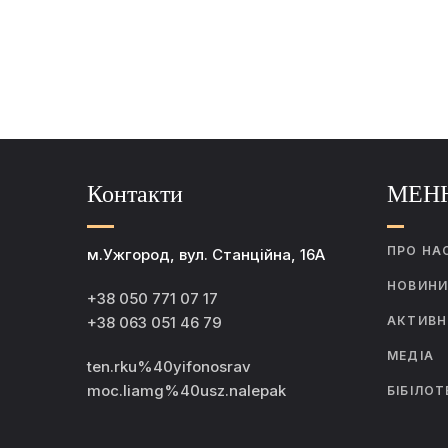
Контакти
МЕН
ПРО НА
м.Ужгород, вул. Станційна, 16А
НОВИН
+38 050 771 07 17
+38 063 051 46 79
АКТИВН
МЕДІА
ten.rku%40yifonosrav
moc.liamg%40usz.nalepak
БІБІЛОТ