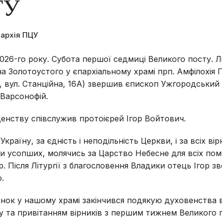
ТУ
пархія ПЦУ
026-го року. Субота першої седмиці Великого посту. Лі
на Золотоустого у єпархіальному храмі прп. Амфілохія 
, вул. Станційна, 16А) звершив єпископ Ужгородський 
Варсонофій.
нству співслужив протоієрей Ігор Войтович.
країну, за єдність і неподільність Церкви, і за всіх ві
и усопших, молячись за Царство Небесне для всіх по
р. Після Літургії з благословення Владики отець Ігор 
ю.
ок у нашому храмі закінчився подякую духовенства в
у та привітанням вірників з першим тижнем Великого 