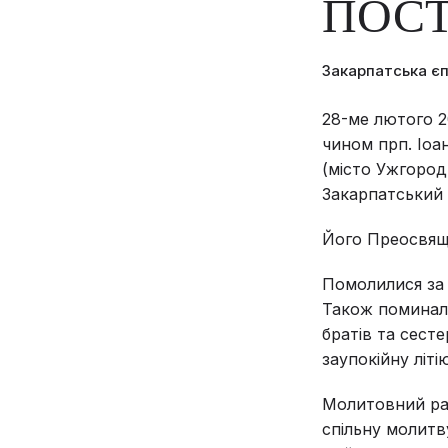
ПОС
Закарпатська є
28-ме лютого 2
чином прп. Іоа
(місто Ужгород
Закарпатський 
Його Преосвяще
Помолилися за У
Також поминал
братів та сесте
заупокійну літі
Молитовний ран
спільну молитв