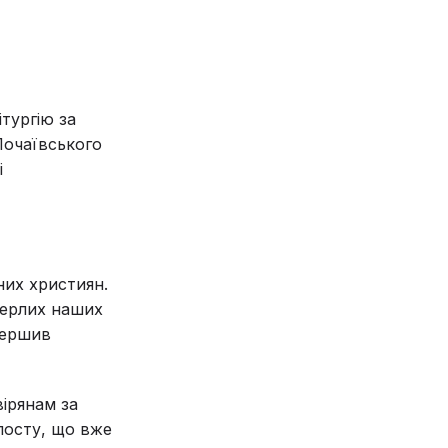
тургію за
Почаївського
і
рних християн.
мерлих наших
звершив
ірянам за
посту, що вже