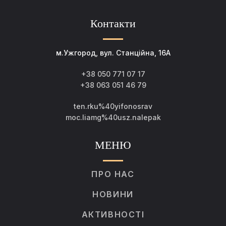
Контакти
м.Ужгород, вул. Станційна, 16А
+38 050 771 07 17
+38 063 051 46 79
ten.rku%40yifonosrav
moc.liamg%40usz.nalepak
МЕНЮ
ПРО НАС
НОВИНИ
АКТИВНОСТІ