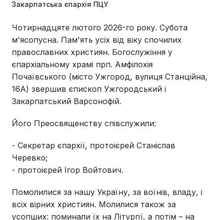
Закарпатська єпархія ПЦУ
Чотирнадцяте лютого 2026-го року. Субота
м'ясопусна. Пам'ять усіх від віку спочилих
православних християн. Богослужіння у
єпархіальному храмі прп. Амфілохія
Почаївського (місто Ужгород, вулиця Станційна,
16А) звершив єпископ Ужгородський і
Закарпатський Варсонофій.
Його Преосвященству співслужили:
- Секретар єпархії, протоієрей Станіслав
Черевко;
- протоієрей Ігор Войтович.
Помолилися за нашу Україну, за воїнів, владу, і
всіх вірних християн. Молилися також за
усопших: поминали їх на Літургії, а потім – на