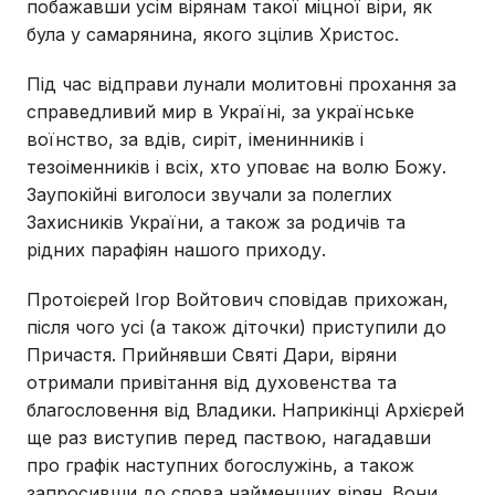
побажавши усім вірянам такої міцної віри, як
була у самарянина, якого зцілив Христос.
Під час відправи лунали молитовні прохання за
справедливий мир в Україні, за українське
воїнство, за вдів, сиріт, іменинників і
тезоіменників і всіх, хто уповає на волю Божу.
Заупокійні виголоси звучали за полеглих
Захисників України, а також за родичів та
рідних парафіян нашого приходу.
Протоієрей Ігор Войтович сповідав прихожан,
після чого усі (а також діточки) приступили до
Причастя. Прийнявши Святі Дари, віряни
отримали привітання від духовенства та
благословення від Владики. Наприкінці Архієрей
ще раз виступив перед паствою, нагадавши
про графік наступних богослужінь, а також
запросивши до слова найменших вірян. Вони