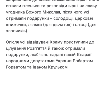
співали пісеньки та розповіди вірші на славу
угодника Божого Миколая, після чого усі
отримали подарунки – солодощі, церковні
книжечки, ляльки (для дівчаток) і олівці (для
хлопчиків).
Опісля усі відвідувачі Храму приступили до
цілування Розп'яття й також отримали
подарунки, люб’язно надані нашій Єпархії
народними депутатами України Робертом
Горватом та Іваном Крульком.