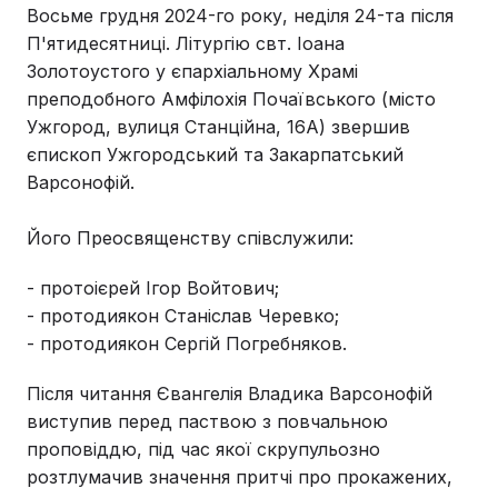
Восьме грудня 2024-го року, неділя 24-та після
П'ятидесятниці. Літургію свт. Іоана
Золотоустого у єпархіальному Храмі
преподобного Амфілохія Почаївського (місто
Ужгород, вулиця Станційна, 16А) звершив
єпископ Ужгородський та Закарпатський
Варсонофій.
Його Преосвященству співслужили:
- протоієрей Ігор Войтович;
- протодиякон Станіслав Черевко;
- протодиякон Сергій Погребняков.
Після читання Євангелія Владика Варсонофій
виступив перед паствою з повчальною
проповіддю, під час якої скрупульозно
розтлумачив значення притчі про прокажених,