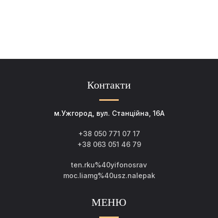
Контакти
м.Ужгород, вул. Станційна, 16А
+38 050 771 07 17
+38 063 051 46 79
ten.rku%40yifonosrav
moc.liamg%40usz.nalepak
МЕНЮ