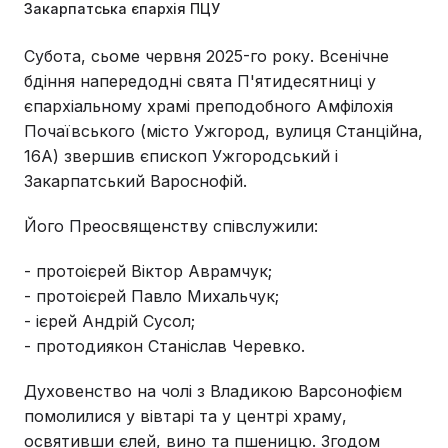
Закарпатська єпархія ПЦУ
Субота, сьоме червня 2025-го року. Всенічне
бдіння напередодні свята П'ятидесятниці у
єпархіальному храмі преподобного Амфілохія
Почаївського (місто Ужгород, вулиця Станційна,
16А) звершив єпископ Ужгородський і
Закарпатський Вароснофій.
Його Преосвященству співслужили:
- протоієрей Віктор Аврамчук;
- протоієрей Павло Михальчук;
- ієрей Андрій Сусол;
- протодиякон Станіслав Черевко.
Духовенство на чолі з Владикою Варсонофієм
помолилися у вівтарі та у центрі храму,
освятивши єлей, вино та пшеницю. Згодом