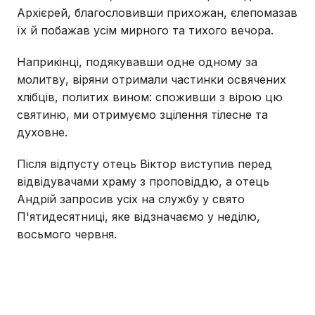
Архієрей, благословивши прихожан, єлепомазав
їх й побажав усім мирного та тихого вечора.
Наприкінці, подякувавши одне одному за
молитву, віряни отримали частинки освячених
хлібців, политих вином: споживши з вірою цю
святиню, ми отримуємо зцілення тілесне та
духовне.
Після відпусту отець Віктор виступив перед
відвідувачами храму з проповіддю, а отець
Андрій запросив усіх на службу у свято
П'ятидесятниці, яке відзначаємо у неділю,
восьмого червня.