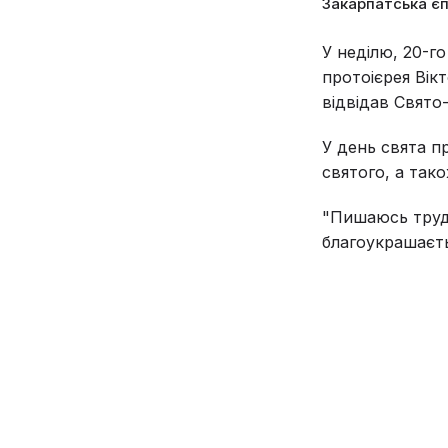
Закарпатська є
У неділю, 20-г
протоієрея Вік
відвідав Свято-
У день свята п
святого, а так
"Пишаюсь труда
благоукрашаєтьс