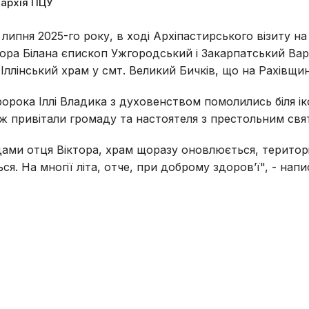
пархія ПЦУ
о липня 2025-го року, в ході Архіпастирського візиту н
тора Білана єпископ Ужгородський і Закарпатський Ва
Іллінський храм у смт. Великий Бичків, що на Рахівщин
ророка Іллі Владика з духовенством помолились біля і
ож привітали громаду та настоятеля з престольним свя
ми отця Віктора, храм щоразу оновлюється, територ
я. На многії літа, отче, при доброму здоровʼї", - напи