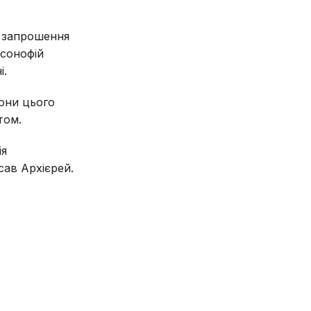
а запрошення
рсонофій
і.
кони цього
том.
ія
сав Архієрей.