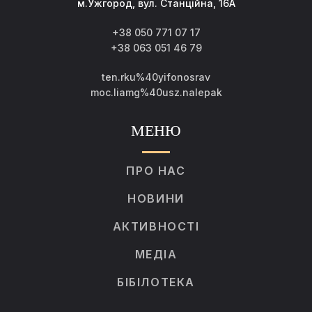
м.Ужгород, вул. Станційна, 16А
+38 050 771 07 17
+38 063 051 46 79
ten.rku%40yifonosrav
moc.liamg%40usz.nalepak
МЕНЮ
ПРО НАС
НОВИНИ
АКТИВНОСТІ
МЕДІА
БІБІЛОТЕКА