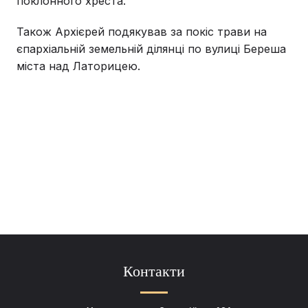
поклонного хреста.
Також Архієрей подякував за покіс трави на
єпархіальній земельній ділянці по вулиці Береша
міста над Латорицею.
Контакти