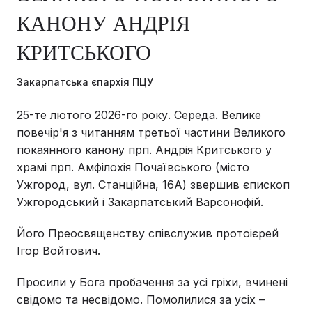
КАНОНУ АНДРІЯ
КРИТСЬКОГО
Закарпатська єпархія ПЦУ
25-те лютого 2026-го року. Середа. Велике
повечір'я з читанням третьої частини Великого
покаянного канону прп. Андрія Критського у
храмі прп. Амфілохія Почаївського (місто
Ужгород, вул. Станційна, 16А) звершив єпископ
Ужгородський і Закарпатський Варсонофій.
Його Преосвященству співслужив протоієрей
Ігор Войтович.
Просили у Бога пробачення за усі гріхи, вчинені
свідомо та несвідомо. Помолилися за усіх –