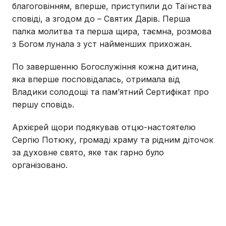
благоговінням, вперше, приступили до Таїнства
сповіді, а згодом до – Святих Дарів. Перша
палка молитва та перша щира, таємна, розмова
з Богом лунала з уст найменших прихожан.
По завершенню Богослужіння кожна дитина,
яка вперше посповідалась, отримала від
Владики солодощі та памʼятний Сертифікат про
першу сповідь.
Архієрей щори подякував отцю-настоятелю
Сергію Потюку, громаді храму та рідним діточок
за духовне свято, яке так гарно було
організовано.