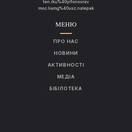
ten.rku%40yifonosrav
moc.liamg%40usz.nalepak
МЕНЮ
ПРО НАС
НОВИНИ
АКТИВНОСТІ
МЕДІА
БІБІЛОТЕКА