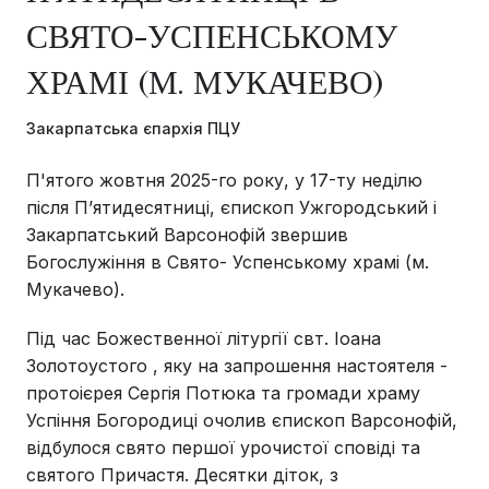
СВЯТО-УСПЕНСЬКОМУ
ХРАМІ (М. МУКАЧЕВО)
Закарпатська єпархія ПЦУ
П'ятого жовтня 2025-го року, у 17-ту неділю
після Пʼятидесятниці, єпископ Ужгородський і
Закарпатський Варсонофій звершив
Богослужіння в Свято- Успенському храмі (м.
Мукачево).
Під час Божественної літургії свт. Іоана
Золотоустого , яку на запрошення настоятеля -
протоієрея Сергія Потюка та громади храму
Успіння Богородиці очолив єпископ Варсонофій,
відбулося свято першої урочистої сповіді та
святого Причастя. Десятки діток, з