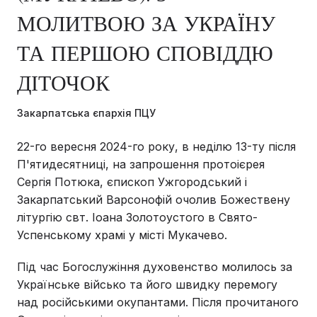
МОЛИТВОЮ ЗА УКРАЇНУ
ТА ПЕРШОЮ СПОВІДДЮ
ДІТОЧОК
Закарпатська єпархія ПЦУ
22-го вересня 2024-го року, в неділю 13-ту після
П'ятидесятниці, на запрошення протоієрея
Сергія Потюка, єпископ Ужгородський і
Закарпатський Варсонофій очолив Божествену
літургію свт. Іоана Золотоустого в Свято-
Успенському храмі у місті Мукачево.
Під час Богослужіння духовенство молилось за
Українське військо та його швидку перемогу
над російськими окупантами. Після прочитаного