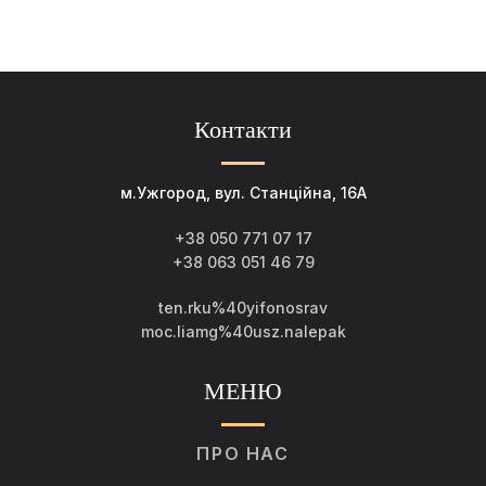
Контакти
м.Ужгород, вул. Станційна, 16А
+38 050 771 07 17
+38 063 051 46 79
ten.rku%40yifonosrav
moc.liamg%40usz.nalepak
МЕНЮ
ПРО НАС