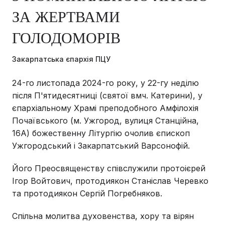
ЗА ЖЕРТВАМИ
ГОЛОДОМОРІВ
Закарпатська єпархія ПЦУ
24-го листопада 2024-го року, у 22-гу неділю
після П'ятидесятниці (святої вмч. Катерини), у
єпархіальному Храмі преподобного Амфілохія
Почаївського (м. Ужгород, вулиця Станційна,
16А) божественну Літургію очолив єпископ
Ужгородський і Закарпатський Варсонофій.
Його Преосвященству співслужили протоієрей
Ігор Войтович, протодиякон Станіслав Черевко
та протодиякон Сергій Погребняков.
Спільна молитва духовенства, хору та вірян