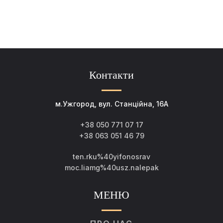
Контакти
м.Ужгород, вул. Станційна, 16А
+38 050 771 07 17
+38 063 051 46 79
ten.rku%40yifonosrav
moc.liamg%40usz.nalepak
МЕНЮ