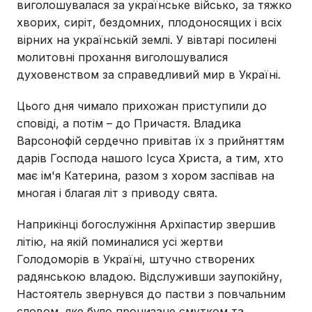
виголошувалася за українське військо, за тяжко
хворих, сиріт, бездомних, плодоносящих і всіх
вірних на українській землі. У вівтарі посилені
молитовні прохання виголошувалися
духовенством за справедливий мир в Україні.
Цього дня чимало прихожан приступили до
сповіді, а потім – до Причастя. Владика
Варсонофій сердечно привітав їх з прийняттям
дарів Господа нашого Ісуса Христа, а тим, хто
має ім'я Катерина, разом з хором заспівав на
многая і благая літ з приводу свята.
Наприкінці богослужіння Архіпастир звершив
літію, на якій поминалися усі жертви
Голодоморів в Україні, штучно створених
радянською владою. Відслуживши заупокійну,
Настоятель звернувся до пастви з повчальним
словом, яке було пронизане смутком та