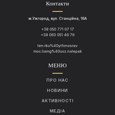
Контакти
м.Ужгород, вул. Станційна, 16А
+38 050 771 07 17
+38 063 051 46 79
ten.rku%40yifonosrav
moc.liamg%40usz.nalepak
МЕНЮ
ПРО НАС
НОВИНИ
АКТИВНОСТІ
МЕДІА